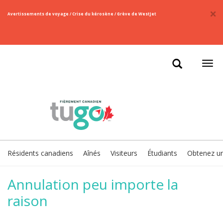
×
​Avertissements de voyage / Crise du kérosène / Grève de WestJet
Ouvr
la
navi
Résidents canadiens
Aînés
Visiteurs
Étudiants
Obtenez une
Annulation peu importe la
raison