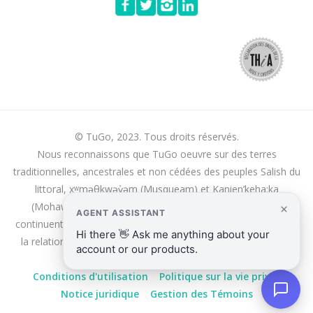
© TuGo, 2023. Tous droits réservés.
Nous reconnaissons que TuGo oeuvre sur des terres
traditionnelles, ancestrales et non cédées des peuples Salish du
littoral, xʷməθkwəy̓əm (Musqueam) et Kanien’keha:ka
(Mohawk). Nous remercions ces Premières Nations qui
continuent de vivre sur ces terres, et à en prendre soin et dont
la relation avec ces terres existait bien avant la fondation du
Canada.
Conditions d'utilisation
Politique sur la vie privée
Notice juridique
Gestion des Témoins